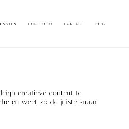
IENSTEN
PORTFOLIO
CONTACT
BLOG
NTENT CREATIE
CIAL MEDIA
ARKETING
yleigh creatieve content te
anche en weet zo de juiste snaar