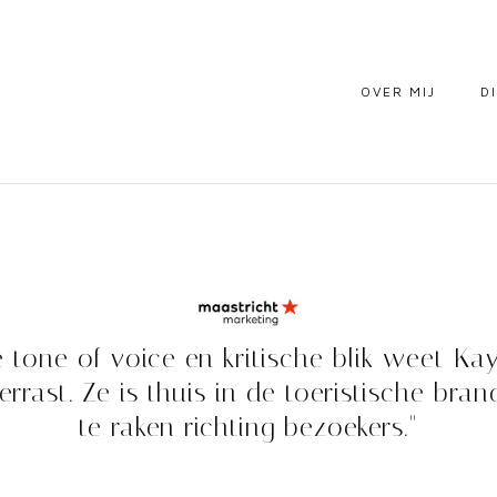
OVER MIJ
D
CO
SO
M
e tone of voice en kritische blik weet Ka
errast. Ze is thuis in de toeristische br
te raken richting bezoekers."